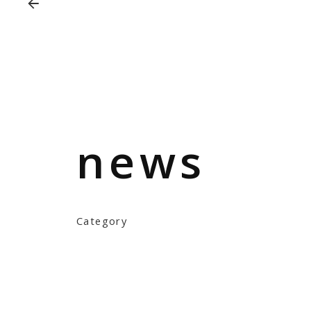
news
Category